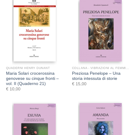
QUADERNI HENRY DUNANT
COLLANA - VIBRAZIONI AL FEMMINILE
Maria Solari crocerossina
Preziosa Penelope – Una
genovese su cinque fronti –
storia intessuta di storie
vol. II (Quaderno 21)
€
15,00
€
10,00