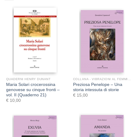
QUADERNI HENRY DUNANT
COLLANA - VIBRAZIONI AL FEMMINILE
Maria Solari crocerossina
Preziosa Penelope – Una
genovese su cinque fronti –
storia intessuta di storie
vol. II (Quaderno 21)
€
15,00
€
10,00