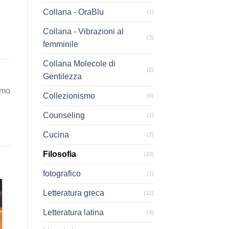
Collana - OraBlu
(1)
Collana - Vibrazioni al
(3)
femminile
Collana Molecole di
(2)
Gentilezza
smo
Collezionismo
(6)
Counseling
(1)
Cucina
(2)
Filosofia
(33)
fotografico
(1)
Letteratura greca
(12)
Letteratura latina
(4)