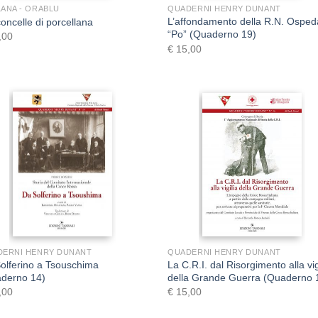
ANA - ORABLU
QUADERNI HENRY DUNANT
L’affondamento della R.N. Osped
concelle di porcellana
“Po” (Quaderno 19)
,00
€
15,00
+
+
DERNI HENRY DUNANT
QUADERNI HENRY DUNANT
olferino a Tsouschima
La C.R.I. dal Risorgimento alla vig
derno 14)
della Grande Guerra (Quaderno 
,00
€
15,00