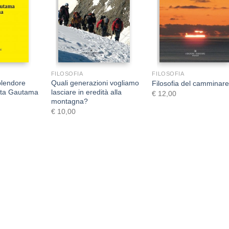
+
+
FILOSOFIA
FILOSOFIA
splendore
Quali generazioni vogliamo
Filosofia del camminar
arta Gautama
lasciare in eredità alla
€
12,00
montagna?
€
10,00