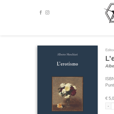
Skip
to
content
Edito
L’
Albe
ISBN
Punt
€
5,
L'er