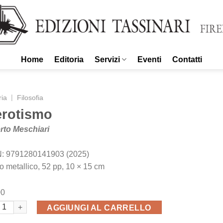
Home
Editoria
Servizi
Eventi
Contatti
|
ria
Filosofia
erotismo
rto Meschiari
: 9791280141903 (2025)
o metallico, 52 pp, 10 × 15 cm
00
otismo quantità
AGGIUNGI AL CARRELLO