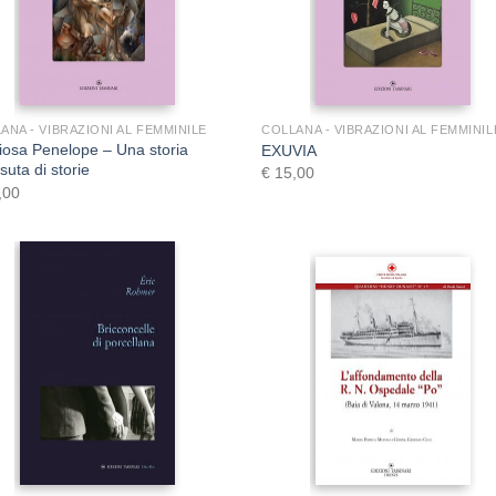
+
+
ANA - VIBRAZIONI AL FEMMINILE
COLLANA - VIBRAZIONI AL FEMMINIL
iosa Penelope – Una storia
EXUVIA
suta di storie
€
15,00
,00
+
+