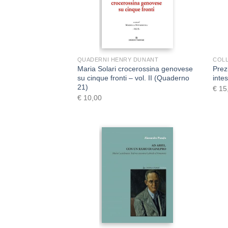
+
QUADERNI HENRY DUNANT
COLL
Maria Solari crocerossina genovese
Prez
su cinque fronti – vol. II (Quaderno
intes
21)
€
15
€
10,00
+