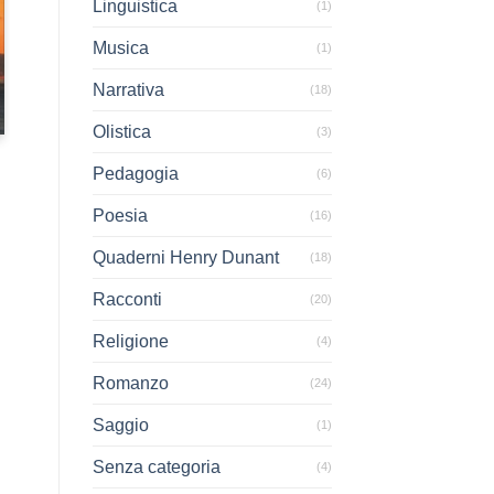
Linguistica
(1)
Musica
(1)
Narrativa
(18)
Olistica
(3)
Pedagogia
(6)
e
Poesia
(16)
Quaderni Henry Dunant
(18)
Racconti
(20)
Religione
(4)
Romanzo
(24)
Saggio
(1)
Senza categoria
(4)