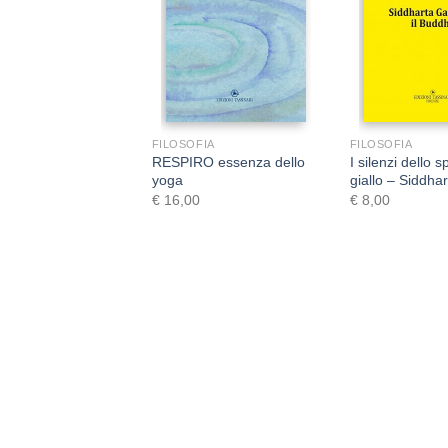
+
+
FIA
FILOSOFIA
FILOSOFIA
RESPIRO essenza dello
I silenzi dello 
ss
yoga
giallo – Siddh
€
16,00
€
8,00