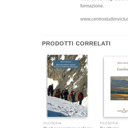
formazione.
www.centrostudiinvictus
PRODOTTI CORRELATI
+
+
FIA
FILOSOFIA
FILOSOFIA