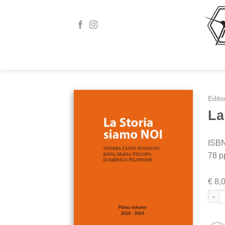
Skip
to
content
Edito
La
ISBN
78 p
€
8,
La S