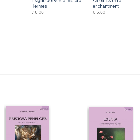
Il sigillo del verde mistero –
An ethics of re-
Hermes
enchantment
€
8,00
€
5,00