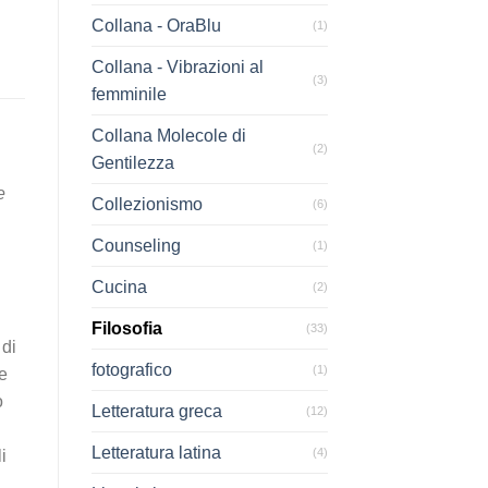
Collana - OraBlu
(1)
Collana - Vibrazioni al
(3)
femminile
Collana Molecole di
(2)
Gentilezza
e
Collezionismo
(6)
Counseling
(1)
Cucina
(2)
Filosofia
(33)
 di
fotografico
(1)
e
o
Letteratura greca
(12)
Letteratura latina
(4)
i