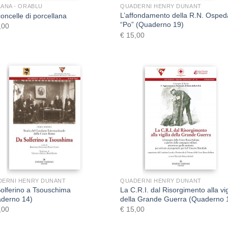
ANA - ORABLU
QUADERNI HENRY DUNANT
L’affondamento della R.N. Osped
concelle di porcellana
“Po” (Quaderno 19)
,00
€
15,00
+
+
DERNI HENRY DUNANT
QUADERNI HENRY DUNANT
olferino a Tsouschima
La C.R.I. dal Risorgimento alla vig
derno 14)
della Grande Guerra (Quaderno 
,00
€
15,00