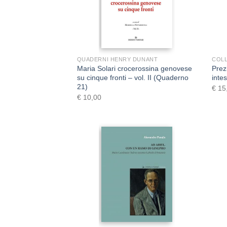
+
QUADERNI HENRY DUNANT
COLL
Maria Solari crocerossina genovese
Prez
su cinque fronti – vol. II (Quaderno
intes
21)
€
15
€
10,00
+