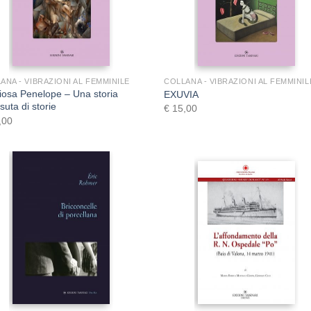
+
+
ANA - VIBRAZIONI AL FEMMINILE
COLLANA - VIBRAZIONI AL FEMMINIL
iosa Penelope – Una storia
EXUVIA
suta di storie
€
15,00
,00
+
+