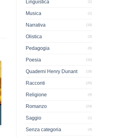
Linguistica
(1)
Musica
(1)
Narrativa
(18)
Olistica
(3)
Pedagogia
(6)
Poesia
(16)
Quaderni Henry Dunant
(18)
Racconti
(20)
Religione
(4)
Romanzo
(24)
Saggio
(1)
Senza categoria
(4)