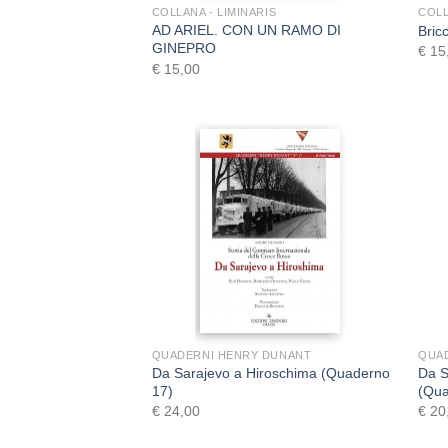
COLLANA - LIMINARIS
COLL
AD ARIEL. CON UN RAMO DI
Bric
GINEPRO
€
15
€
15,00
+
QUADERNI HENRY DUNANT
QUA
Da Sarajevo a Hiroschima (Quaderno
Da S
17)
(Qua
€
24,00
€
20