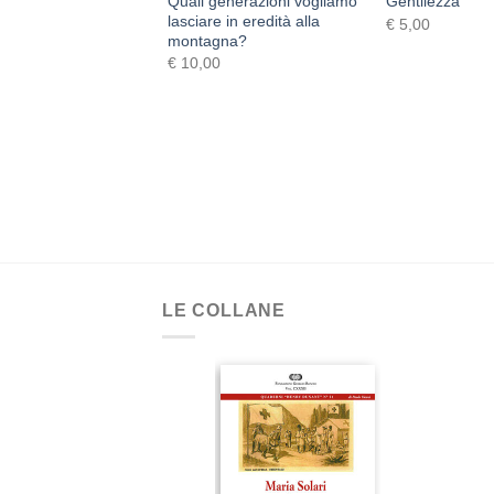
Quali generazioni vogliamo
gione appassionata
Gentilezza
lasciare in eredità alla
€
5,00
montagna?
€
10,00
LE COLLANE