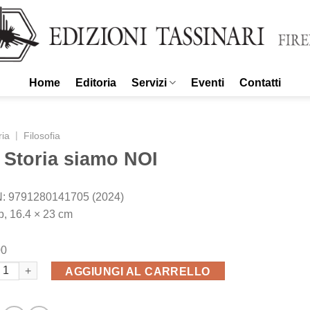
Home
Editoria
Servizi
Eventi
Contatti
|
ria
Filosofia
 Storia siamo NOI
: 9791280141705 (2024)
p, 16.4 × 23 cm
00
toria siamo NOI quantità
AGGIUNGI AL CARRELLO